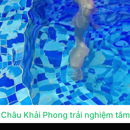
 Châu Khải Phong trải nghiệm tắm