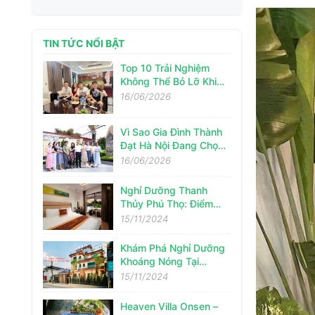
TIN TỨC NỔI BẬT
Top 10 Trải Nghiệm
Không Thể Bỏ Lỡ Khi
Nghỉ Dưỡng Tại Heaven
16/06/2026
Villa Onsen khoáng
nóng Thanh Thuỷ
Vì Sao Gia Đình Thành
Đạt Hà Nội Đang Chọn
Nghỉ Dưỡng Khoáng
16/06/2026
Nóng Thanh Thủy?
Nghỉ Dưỡng Thanh
Thủy Phú Thọ: Điểm
Đến Hoàn Hảo Cho Kỳ
15/11/2024
Nghỉ Thư Giãn
Khám Phá Nghỉ Dưỡng
Khoáng Nóng Tại
Heaven Villa Onsen -
15/11/2024
Điểm Đến Lý Tưởng Tại
Thanh Thủy
Heaven Villa Onsen –